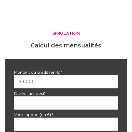
SIMULATION
Calcul des mensualités
Montant du crédit (en €)*
Durée (années)*
Votre apport (en €) *